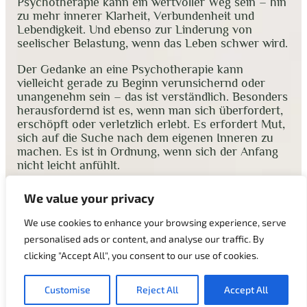
Psychotherapie kann ein wertvoller Weg sein – hin
zu mehr innerer Klarheit, Verbundenheit und
Lebendigkeit. Und ebenso zur Linderung von
seelischer Belastung, wenn das Leben schwer wird.
Der Gedanke an eine Psychotherapie kann
vielleicht gerade zu Beginn verunsichernd oder
unangenehm sein – das ist verständlich. Besonders
herausfordernd ist es, wenn man sich überfordert,
erschöpft oder verletzlich erlebt. Es erfordert Mut,
sich auf die Suche nach dem eigenen Inneren zu
machen. Es ist in Ordnung, wenn sich der Anfang
nicht leicht anfühlt.
Daher ist
das Wichtigste für mich, dass Sie sich
We value your privacy
wohl fühlen und eine vertrauensvolle
Atmosphäre entsteht
… In meiner Praxis erleben
We use cookies to enhance your browsing experience, serve
Sie einen geschützten Raum, in dem alles da sein
personalised ads or content, and analyse our traffic. By
darf – Gedanken, Gefühle, Erinnerungen, Zweifel.
clicking "Accept All", you consent to our use of cookies.
Eine Atmosphäre von Offenheit, Akzeptanz und
Respekt ermöglicht es, sich selbst mit mehr Tiefe
zu begegnen.
Customise
Reject All
Accept All